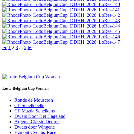
◄
1
2
3
...
5
►
Lotto Belgium Cup Women
Ronde de Mouscron
GP Schellebelle
GP Mazda Schelkens
Dwars Door Het Hageland
Argenta Classic Deurne
Dwars door Wingene
Egmont Cycling Race