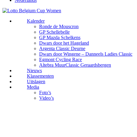
Nederlands
Kalender
Ronde de Mouscron
GP Schellebelle
GP Mazda Schelkens
Dwars door het Hageland
Argenta Classic Deurne
Dwars door Wingene – Danneels Ladies Classic
Egmont Cycling Race
Altebra MuurClassic Geraardsbergen
Nieuws
Klassementen
Uitslagen
Media
Foto’s
Video’s